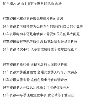
铲车图片 满满干货铲车图片简笔画 画法
好车资讯汽车怠速轻微无规律发抖的原因
好车资讯老司机带你怎么将养车的钱省到自己的小金库
好车资讯电动车还是电动爹？需要你关注的几大问题
好车资讯缓解充电等待焦虑 快充是噱头还是黑科技
好车资讯马虎不得 入冬前需要给爱车做哪些检查？
好车资讯避免扣分 正确礼让行人应该这样做！
好车资讯大雾重度预警 交通局发雾天行车八大要点
好车资讯大雪来袭 这份冬季出行攻略请查收
好车资讯冬天开暖风油耗高？可能是你没开对
好车资讯ev冬季使用注意事项 爱它就等于爱自己