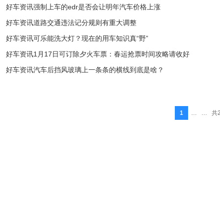
好车资讯强制上车的edr是否会让明年汽车价格上涨
好车资讯道路交通违法记分规则有重大调整
好车资讯可乐能洗大灯？现在的用车知识真“野”
好车资讯1月17日可订除夕火车票：春运抢票时间攻略请收好
好车资讯汽车后挡风玻璃上一条条的横线到底是啥？
1
… …
共2