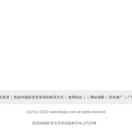
页登录
|
凯发k8国际首页登录的联系方式
|
使用协议
| |
网站地图
|
排名推广
|
广
(c)2012-2022 www.hbylqc.com all rights reserved
凯发k8国际首页登录的版权所有 yl汽车网