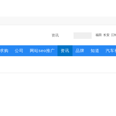
福田
长安
江
求购
公司
网站seo推广
资讯
品牌
知道
汽车