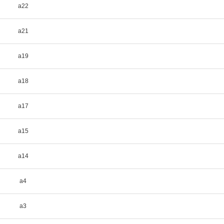
a22
a21
a19
a18
a17
a15
a14
a4
a3