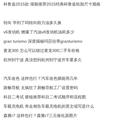
科鲁兹2015款 墙裂推荐2015经典科鲁兹轮胎尺寸规格
转向 学到了吗转向助力油多久换
v6发动机 燃爆了汽油v8发动机油耗多少
gran turismo 深度揭秘玛莎拉蒂granturismo
黄龙300 怎么可以错过黄龙300二手车价格
杭州到宁波 真没想到杭州到宁波开车要多久
汽车改色 这样也行？汽车改色膜能用几年
路畅导航 太疯狂了易畅导航工厂设置密码
科目二考试 硬核推荐科目二考试顺序和流程图
车载充电机 奔走相告车载充电机的英文缩写是什么
森雅r7 这样也行？森雅r7三元催化器图片