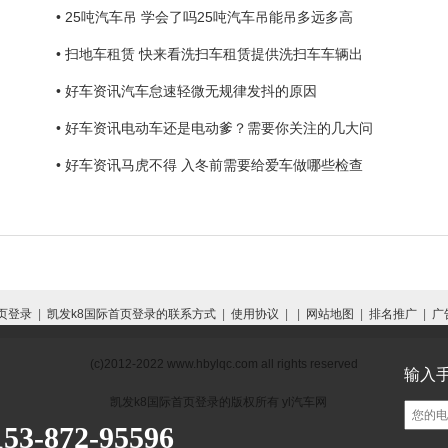
• 25吨汽车吊 学会了吗25吨汽车吊能吊多远多高
• 扫地车租赁 快来看洗扫车租赁提供洗扫车车辆出
• 好车资讯汽车怠速轻微无规律发抖的原因
• 好车资讯电动车还是电动爹？需要你关注的几大问
• 好车资讯马虎不得 入冬前需要给爱车做哪些检查
页登录
|
凯发k8国际首页登录的联系方式
|
使用协议
| |
网站地图
|
排名推广
|
广
(c)2012-2022 www.hbylqc.com all rights reserved
输入
凯发k8国际首页登录的版权所有 yl汽车网
872-95596