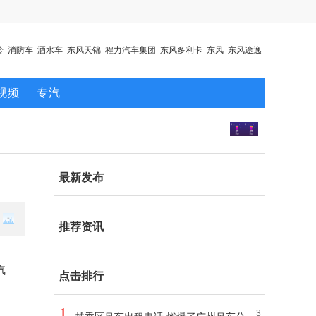
铃
消防车
洒水车
东风天锦
程力汽车集团
东风多利卡
东风
东风途逸
视频
专汽
最新发布
推荐资讯
汽
点击排行
1
3