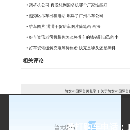
• 架桥机公司 真没想到架桥机哪个厂家性能好
• 越秀区吊车出租电话 燃爆了广州吊车公司
• 铲车图片 满满干货铲车图片简笔画 画法
• 好车资讯老司机带你怎么将养车的钱省到自己的小
• 好车资讯缓解充电等待焦虑 快充是噱头还是黑科
相关评论
凯发k8国际首页登录
|
关于凯发k8国际首
拨打购车电话：153-