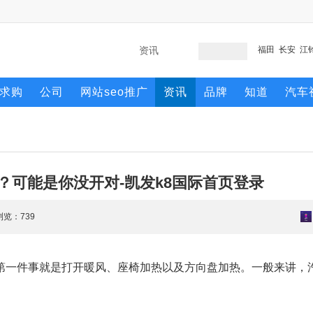
福田
长安
江
求购
公司
网站seo推广
资讯
品牌
知道
汽车
？可能是你没开对-凯发k8国际首页登录
 浏览：
739
第一件事就是打开暖风、座椅加热以及方向盘加热。一般来讲，