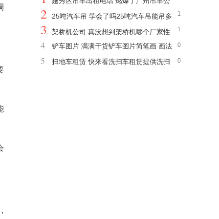
越秀区吊车出租电话 燃爆了广州吊车公
调
2
1
司
25吨汽车吊 学会了吗25吨汽车吊能吊多
3
1
远多高
架桥机公司 真没想到架桥机哪个厂家性
4
0
铲车图片 满满干货铲车图片简笔画 画法
能好
5
0
扫地车租赁 快来看洗扫车租赁提供洗扫
要
车车辆出租
能
会
，