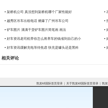
• 架桥机公司 真没想到架桥机哪个厂家性能好
•
• 越秀区吊车出租电话 燃爆了广州吊车公司
•
• 铲车图片 满满干货铲车图片简笔画 画法
•
• 好车资讯老司机带你怎么将养车的钱省到自己的小
•
• 好车资讯缓解充电等待焦虑 快充是噱头还是黑科
•
相关评论
凯发k8国际首页登录
|
关于凯发k8国际首页登录
|
凯发