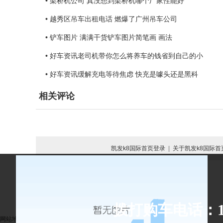
• 架桥机公司 真没想到架桥机哪个厂家性能好
• 越秀区吊车出租电话 燃爆了广州吊车公司
• 铲车图片 满满干货铲车图片简笔画 画法
• 好车资讯老司机带你怎么将养车的钱省到自己的小
• 好车资讯缓解充电等待焦虑 快充是噱头还是黑科
相关评论
凯发k8国际首页登录
|
关于凯发k8国际首
拨打购车电话：153-
网站地图