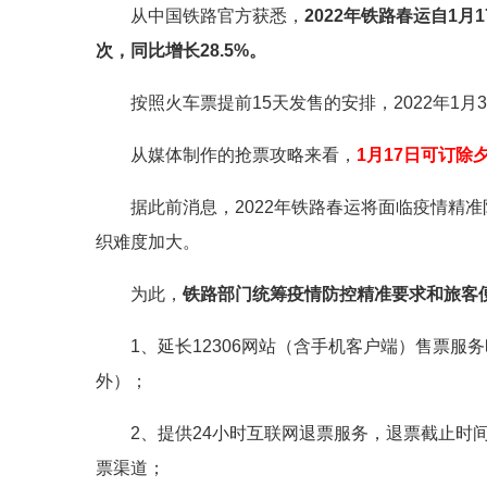
从中国铁路官方获悉，
2022年铁路春运自1月
次，同比增长28.5%。
按照火车票提前15天发售的安排，2022年1
从媒体制作的抢票攻略来看，
1月17日可订除
据此前消息，2022年铁路春运将面临疫情精
织难度加大。
为此，
铁路部门统筹疫情防控精准要求和旅客
1、延长12306网站（含手机客户端）售票服务时间
外）；
2、提供24小时互联网退票服务，退票截止时间
票渠道；