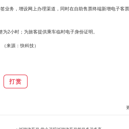
改签业务，增设网上办理渠道，同时在自助售票终端新增电子客
整为2小时；为旅客提供乘车临时电子身份证明。
（来源：快科技）
打赏