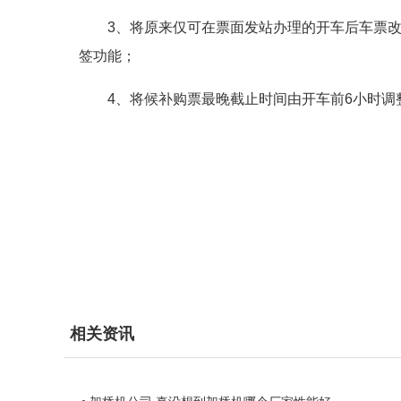
3、将原来仅可在票面发站办理的开车后车票
签功能；
4、将候补购票最晚截止时间由开车前6小时调
相关资讯