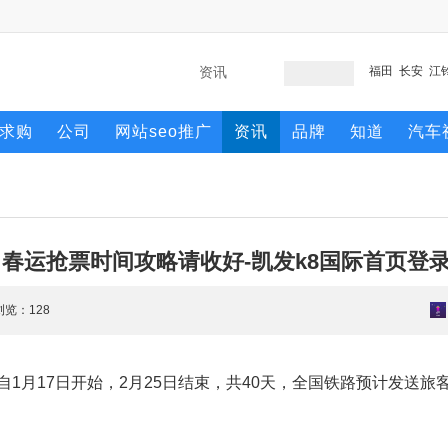
福田
长安
江
求购
公司
网站seo推广
资讯
品牌
知道
汽车
：春运抢票时间攻略请收好-凯发k8国际首页登
 浏览：
128
1月17日开始，2月25日结束，共40天，全国铁路预计发送旅客