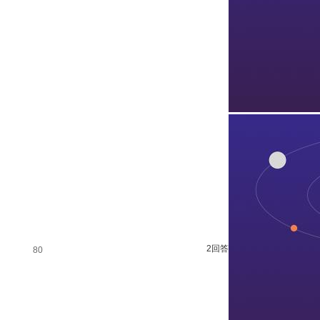
2回答
80