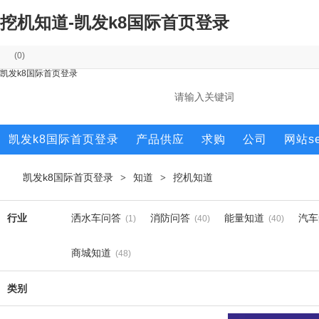
挖机知道-凯发k8国际首页登录
(
0
)
凯发k8国际首页登录
凯发k8国际首页登录
产品供应
求购
公司
网站s
凯发k8国际首页登录
知道
挖机知道
>
>
行业
洒水车问答
消防问答
能量知道
汽车
(1)
(40)
(40)
商城知道
(48)
类别