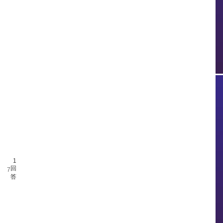
1
回
7
答
0