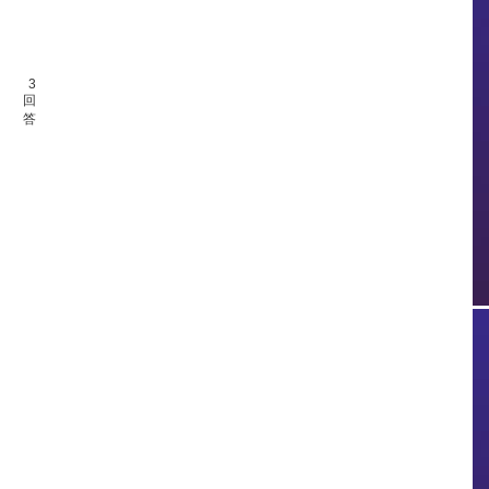
3
回
答