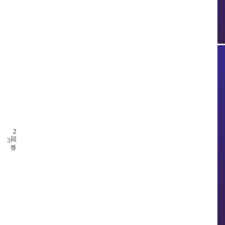
2
回
3
答
0