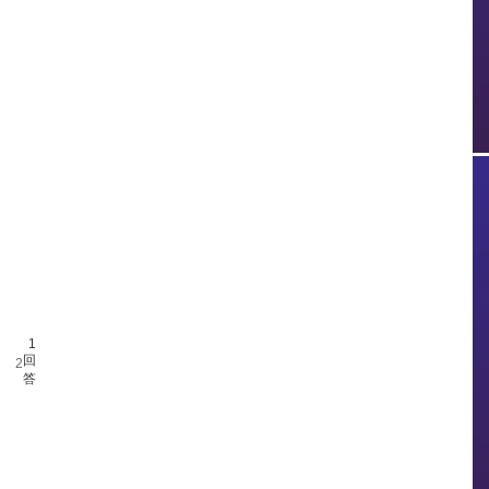
1
回
2
答
0