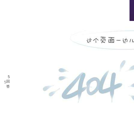
5
回
5
答
0