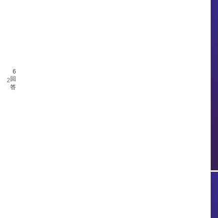
6
回
2
答
0