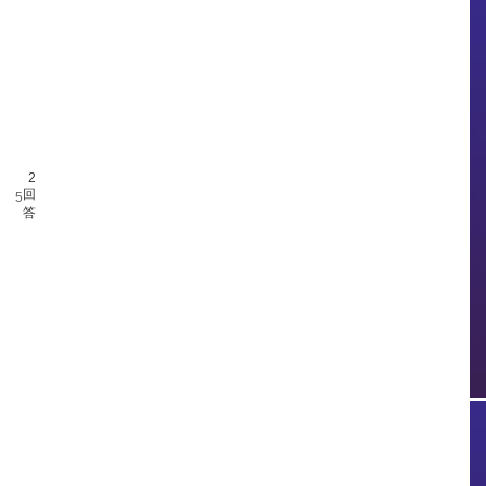
2
回
5
答
0