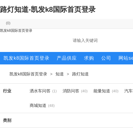
路灯知道-凯发k8国际首页登录
(
0
)
凯发k8国际首页登录
凯发k8国际首页登录
产品供应
求购
公司
网站s
凯发k8国际首页登录
知道
路灯知道
>
>
行业
洒水车问答
消防问答
能量知道
汽车
(1)
(40)
(40)
商城知道
(48)
类别