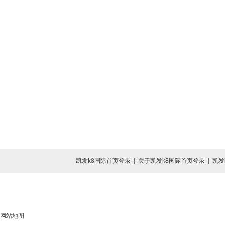
凯发k8国际首页登录
|
关于凯发k8国际首页登录
|
凯发
网站地图