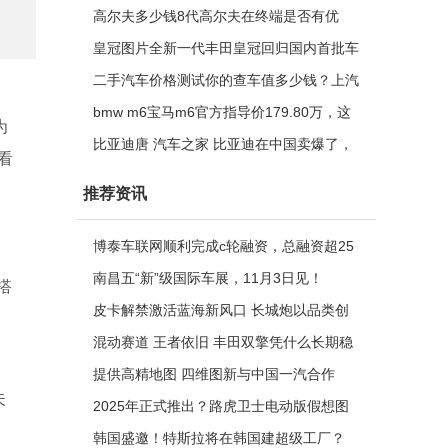
新科鲁兹能否拯救雪佛兰于水火
高尔夫多少钱8代高尔夫在终端是否有优
惠？哪款更值得购买？
皇冠图片全新一代丰田皇冠回归国内首批车
型渲染图正式曝光！
二手汽车价格测试你的查车值多少钱？上汽
大众更“懂”中国消费者
bmw m6宝马m6官方指导价179.80万，这
为
款这款型，低调更居家
比亚迪唐 汽车之家 比亚迪在中国卖爆了，
看
但你知道它正在快速拿下全球市场吗？
推荐资讯
博泰车联网顺利完成c轮融资，总融资超25
亿元
南昌五“新”级国际车展，11月3日见！
并搭
皮卡解禁激活蓝海新风口 长城炮以品类创
新推动市场扩容
混动赛道 王者依旧 丰田双擎凭什么长期稳
居c位？
提供高精地图 四维图新与中国一汽合作
夫
2025年正式推出？路虎卫士电动版假想图
韩国盛邀！特斯拉将在韩国建超级工厂？