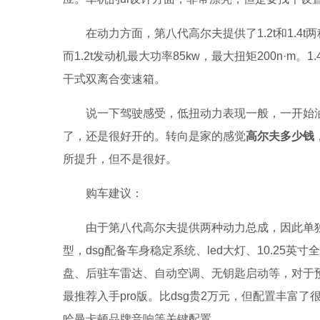
在动力方面，第八代高尔夫提供了1.2t和1.4t两种
而1.2t发动机最大功率85kw，最大扭矩200n·m。
干式双离合变速箱。
说一下驾驶感受，低扭动力表现一般，一开始
了，还是很好开的。转向是家的感觉
高尔夫多少钱
所提升，但不是很好。
购车建议：
由于第八代高尔夫提供两种动力总成，因此单独推
型，dsg配备车身稳定系统、led大灯、10.25英
盘、后驻车雷达、自动空调、无钥匙启动等，对于预
最推荐入手pro版。比dsg贵2万元，但配置丰富
哈曼卡顿品牌音响等关键配置。