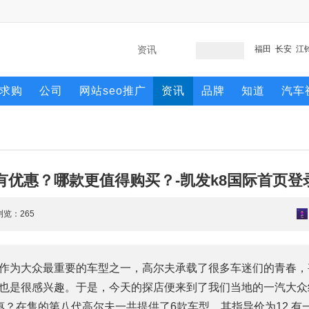
福田
长安
江
求购
公司
网站seo推广
资讯
品牌
知道
汽车
有优惠？哪款更值得购买？-凯发k8国际首页登
 浏览：
265
作为大众最重要的车型之一，高尔夫承载了很多车迷们的青春，
也是很感兴趣。于是，今天的探店便来到了我们当地的一汽大众
？在售的第八代高尔夫一共提供了6款车型，其指导价为12.有