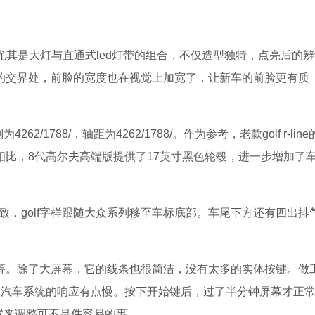
。尤其是大灯与直通式led灯带的组合，不仅造型独特，点亮后的
的交界处，前脸的宽度也在视觉上加宽了，让新车的前脸更有质
2/1788/，轴距为4262/1788/。作为参考，老款golf r-line
/。与老款相比，8代高尔夫高端版提供了17英寸黑色轮毂，进一步增加了
致，golf字样跟随大众系列移至车标底部。车尾下方还有四出排
筹。除了大屏幕，它的线条也很简洁，没有太多的实体按键。做
，汽车系统的响应有点慢。按下开始键后，过了半分钟屏幕才正
置来调整可不是件容易的事。