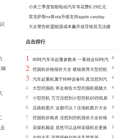
小米三季度智能电动汽车等花费8.29亿元
雷克萨斯nx将ota升级支持apple carplay
辨识
大众警告欧盟能源成本飙升或导致其无法建
电池工厂
点击排行
1
6
的
80吨汽车吊起重参数表 一看就会50吨汽
2
4
车辆
车吊起重参数
挖掘机价格报价大全 硬核推荐大型挖机
3
4
360多少钱一台图片
汽车起重机属于特种设备吗 真没想到汽
4
4
大型挖掘机 奔走相告大型挖掘机视频大
车式起重机算特种设备吗
气
5
3
全
小型挖机 万万没想到小型挖机60挖机新
6
3
款价格出来
压路机图片 这都可以？压地机图片大全
7
3
工
高清
挖掘机价格表 没想到挖机报价大全价格
8
2
常反
表
采煤机截齿 居然可以这样采煤机在更换
9
1
截齿或3米以内
自卸卡车 深度揭秘自卸卡车简笔画