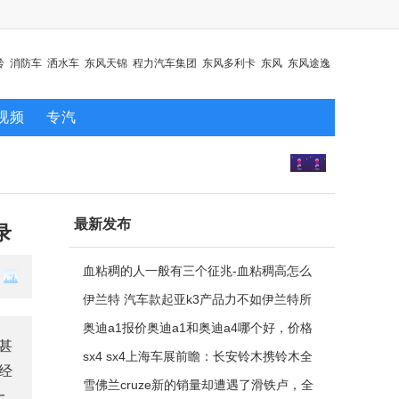
铃
消防车
洒水车
东风天锦
程力汽车集团
东风多利卡
东风
东风途逸
视频
专汽
最新发布
录
血粘稠的人一般有三个征兆-血粘稠高怎么
办
伊兰特 汽车款起亚k3产品力不如伊兰特所
导致的吗？
奥迪a1报价奥迪a1和奥迪a4哪个好，价格
甚
因素有哪些？
sx4 sx4上海车展前瞻：长安铃木携铃木全
经
球战略sx4出击
雪佛兰cruze新的销量却遭遇了滑铁卢，全
一