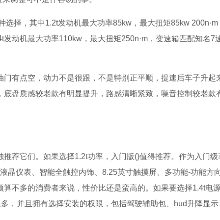
选择，其中1.2t发动机最大功率85kw，最大扭矩85kw 200n·m
1.4t发动机最大功率110kw，最大扭矩250n·m，变速箱匹配知名7
油门有点空，动力不是很跟，不是特别正平顺，提速后车子升起
，底盘质感较老款有明显提升，路感清晰紧致，噪音控制较老款
荐它们。如果选择1.2t功率，入门版()值得推荐。作为入门级
寸全液晶仪表、智能全触控内饰、8.25英寸触摸屏、多功能-功能方
算不多的消费者来说，性价比还是蛮高的。如果要选择1.4t电
了很多，并且拥有选择安装的权限，包括驾驶辅助包、hud升降显示