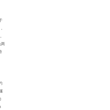
于
辆，
胎。
色两
特
约
篷
力
n