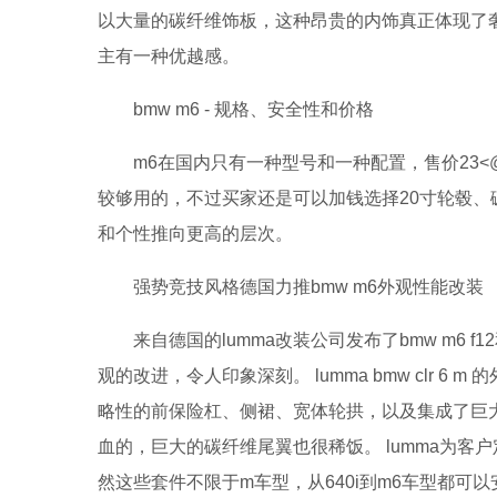
以大量的碳纤维饰板，这种昂贵的内饰真正体现了奢华
主有一种优越感。
bmw m6 - 规格、安全性和价格
m6在国内只有一种型号和一种配置，售价23<
较够用的，不过买家还是可以加钱选择20寸轮毂、
和个性推向更高的层次。
强势竞技风格德国力推bmw m6外观性能改装
来自德国的lumma改装公司发布了bmw m6 f12和f
观的改进，令人印象深刻。 lumma bmw clr
略性的前保险杠、侧裙、宽体轮拱，以及集成了巨大
血的，巨大的碳纤维尾翼也很稀饭。 lumma为客户定制的
然这些套件不限于m车型，从640i到m6车型都可