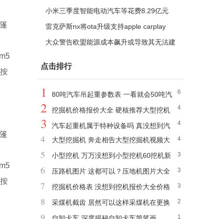
小米三季度智能电动汽车等花费8.29亿元
敞篷
雷克萨斯nx将ota升级支持apple carplay
大众警告欧盟能源成本飙升或导致其无法建
m5
电池工厂
点击排行
，按
1
6
80吨汽车吊起重参数表 一看就会50吨汽
2
4
车吊起重参数
挖掘机价格报价大全 硬核推荐大型挖机
3
4
360多少钱一台图片
汽车起重机属于特种设备吗 真没想到汽
敞篷
4
4
大型挖掘机 奔走相告大型挖掘机视频大
车式起重机算特种设备吗
5
3
全
小型挖机 万万没想到小型挖机60挖机新
m5
6
3
款价格出来
压路机图片 这都可以？压地机图片大全
，按
7
3
高清
挖掘机价格表 没想到挖机报价大全价格
8
2
表
采煤机截齿 居然可以这样采煤机在更换
9
1
截齿或3米以内
自卸卡车 深度揭秘自卸卡车简笔画