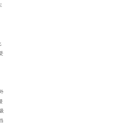
车
比
受
对外
侵
吸
当