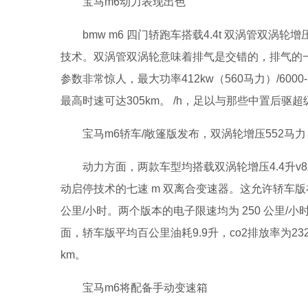
宝马m6动力表现出色
bmw m6 四门轿跑车搭载4.4t 双涡管双涡轮
技术。双涡管双涡轮意味着排气是交错的，排气的
参数非常惊人，最大功率412kw（560马力）/6000
最高时速可达305km。 /h，足以与那些中置后驱
宝马m6轿车/敞篷版发布，双涡轮增压552马力
动力方面，两款车型均搭载双涡轮增压4.4升v
动启停技术的七速 m 双离合变速器。这允许轿车版在 4.
公里/小时。两个版本的电子限速均为 250 公里/小
面，轿车版平均百公里油耗9.9升，co2排放率为232克/
km。
宝马m6将配备手动变速箱