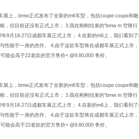
日内瓦车展上，bmw正式发布了全新的m6车型，包括coupe coupe和
相，但目前还没有正式上市； 3.我在刚刚结束的“bmw m 空降行
2年9月18-27日成都车展正式上市； 4.在新的m6上，我们看到了
华与性能于一身的杰作。 4.由于这款车型将在成都车展正式上市
会高于22老款的官方售价< @9.80,000 售价。
日内瓦车展上，bmw正式发布了全新的m6车型，包括coupe coupe和
相，但目前还没有正式上市； 3.我在刚刚结束的“bmw m 空降行
2年9月18-27日成都车展正式上市； 4.在新的m6上，我们看到了
华与性能于一身的杰作。 4.由于这款车型将在成都车展正式上市
会高于22老款的官方售价< @9.80,000 售价。