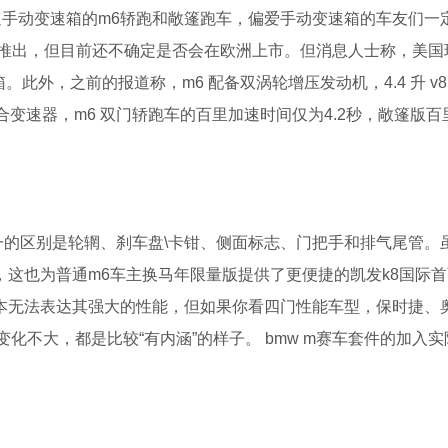
速手动变速箱的m6轿跑和敞篷跑车，偏爱手动变速箱的车友们一
年推出，但目前还不确定是否会在欧洲上市。但消息人士称，美国
此外，之前的报道称，m6 配备双涡轮增压发动机，4.4 升 v8
双离合变速器，m6 双门轿跑车的百里加速时间仅为4.2秒，敞篷版百
一的区别是轮辋、刹车盘\卡钳、侧面标志、门把手和排气尾管。
这也为普通m6车主换马年限量版提供了更便捷的凯发k8国际首
本无法表达其强大的性能，但如果你看四门性能车型，保时捷、
车。变化不大，都是比较“有内涵”的样子。 bmw m赛车套件的加入实