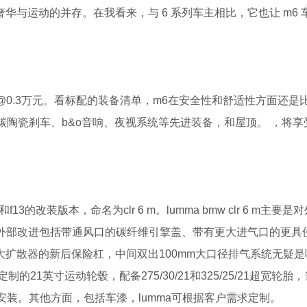
与运动的并存。在我看来，与 6 系列车主相比，它也让 m6 
@0.3万元。看标配的装备清单，m6在安全性和舒适性方面还是
碳陶瓷刹车、b&o音响、夜视系统等先进装备，和屋顶。 ，将享
13的改装版本，命名为clr 6 m。lumma bmw clr 6 m主要是
 6 m 的外部改进包括带通风口的碳纤维引擎盖、带有更大进气口的更具
扩散器的新后保险杠，中间双出100mm大口径排气系统无疑是
21英寸运动轮毂，配备275/30/21和325/25/21超宽轮胎，
以安装。其他方面，包括车漆，lumma可根据客户需求定制。