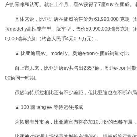
户的青睐和认可。就在上个月，唐ev获得了7座suv 在挪威。
具体来说，比亚迪唐在挪威的售价为 61.990,000 克朗（
拉model y高性能车型。版车型，售价59.990,000瑞典克朗（约
0,000瑞典克朗（约合人民币4元0. 9万元）。
▲ 比亚迪唐ev、model y、奥迪e-tron在挪威销量对比
自上市以来，比亚迪唐ev共售出2357辆，奥迪e-tron同期售
00辆同一时期。
虽然与特斯拉相比还有不少差距，但比亚迪也在不断布局
▲ 100 辆 tang ev 等待运往挪威
为拓展海外市场，比亚迪宣布将参加10月份的巴黎车展
比亚迪对欧洲市场销量的增长充满信心。据权威航运媒体《