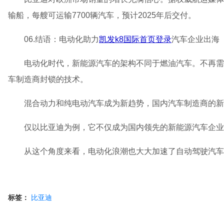
输船，每艘可运输7700辆汽车，预计2025年后交付。
06.结语：电动化助力
凯发k8国际首页登录
汽车企业出海
电动化时代，新能源汽车的架构不同于燃油汽车。不再需
车制造商封锁的技术。
混合动力和纯电动汽车成为新趋势，国内汽车制造商的新
仅以比亚迪为例，它不仅成为国内领先的新能源汽车企业
从这个角度来看，电动化浪潮也大大加速了自动驾驶汽车
标签：
比亚迪