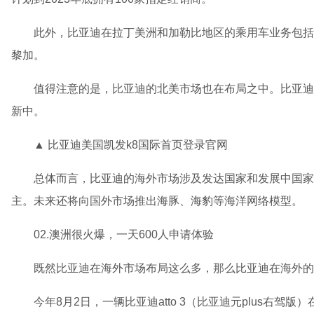
此外，比亚迪在拉丁美洲和加勒比地区的乘用车业务包括
黎加。
值得注意的是，比亚迪的北美市场也在布局之中。比亚迪
新中。
▲ 比亚迪美国凯发k8国际首页登录官网
总体而言，比亚迪的海外市场涉及发达国家和发展中国家
主。未来还将向国外市场推出海豚、海豹等海洋网络模型。
02.澳洲很火爆，一天600人申请体验
既然比亚迪在海外市场布局这么多，那么比亚迪在海外的
今年8月2日，一辆比亚迪atto 3（比亚迪元plus右