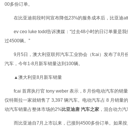
00多份订单。
在比亚迪前段时间宣布降低23%的服务成本后，比亚迪att
ev ceo luke todd告诉澳媒：“过去48小时的日
过4500辆。”
9月5日，澳大利亚联邦汽车工业协会（fcai）发布了8月
汽车，今年1-8月新车销量达到100辆。
▲澳大利亚8月新车销量
fcai 首席执行官 tony weber 表示，8 月份电动汽车
仅特斯拉一家就销售了 3,397 辆汽车。电动汽车占 8 月销
动汽车销量占整体市场的2%
比亚迪唐 汽车之家
，混合动力汽车
而比亚迪自7月上市以来，已接到4500多份订单。如果按月比