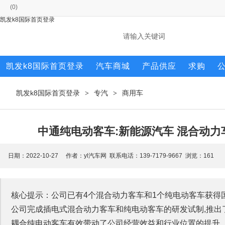
(
0
)
凯发k8国际首页登录
凯发k8国际首页登录
汽车商城
产品供应
求购
凯发k8国际首页登录
专汽
商用车
>
>
中通纯电动客车:新能源汽车 混合动力
日期：2022-10-27 作者：yl汽车网 联系电话：139-7179-9667 浏览：
161
核心提示：公司已有4个混合动力客车和1个纯电动客车获得
公司完成插电式混合动力客车和纯电动客车的研发试制,推出
耦合纯电动客车有效带动了公司经营效益和行业位置的提升。