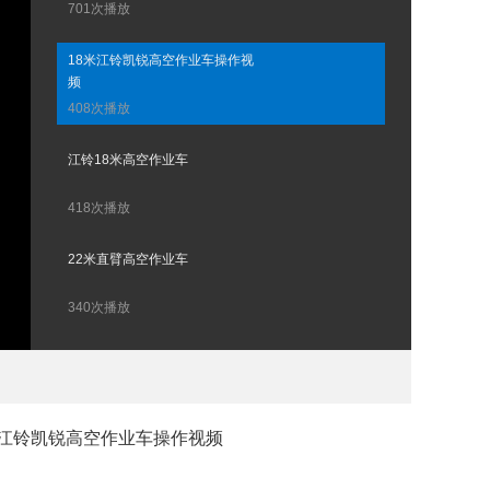
701次播放
18米江铃凯锐高空作业车操作视
频
408次播放
江铃18米高空作业车
418次播放
22米直臂高空作业车
340次播放
18米江铃凯锐高空作业车操作视频