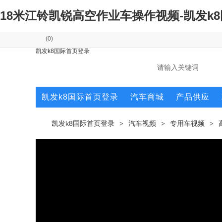
18米江铃凯锐高空作业车操作视频-凯发k
(
0
)
凯发k8国际首页登录
凯发k8国际首页登录
汽车商城
产品供应
凯发k8国际首页登录
汽车视频
专用车视频
>
>
>