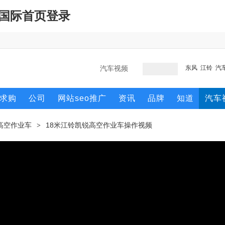
8国际首页登录
东风
江铃
汽
求购
公司
网站seo推广
资讯
品牌
知道
汽车
高空作业车
18米江铃凯锐高空作业车操作视频
>