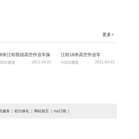
更多
>
18米江铃凯锐高空作业车操
江铃18米高空作业车
作视频
2021-04-01
2021-04-01
408次播放
418次播放
告服务
|
积分换礼
|
网站留言
|
rss订阅
|