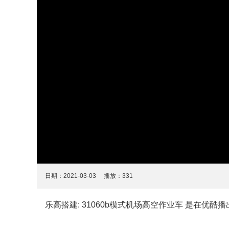
日期：2021-03-03 播放：
331
乐高搭建: 31060b模式机场高空作业车 是在优酷播出