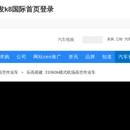
凯发k8国际首页登录
东风
江铃
汽
求购
公司
网站seo推广
资讯
品牌
知道
汽车
高空作业车
乐高搭建: 31060b模式机场高空作业车
>