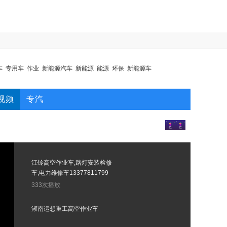
车
专用车
作业
新能源汽车
新能源
能源
环保
新能源车
视频
专汽
江铃高空作业车,路灯安装检修
车,电力维修车13377811799
333次播放
湖南运想重工高空作业车