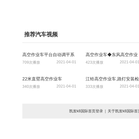
推荐汽车视频
高空作业车平台自动调平系
高空作业车◆东风高空作业
统
车◆高空作业平台◆升降平
2021-04-01
2021-04-0
709次播放
423次播放
台车◆液压升高车◆
22米直臂高空作业车
江铃高空作业车,路灯安装检
修车,电力维修车13377811
2021-04-01
2021-04-0
340次播放
333次播放
99
凯发k8国际首页登录
|
关于凯发k8国际首