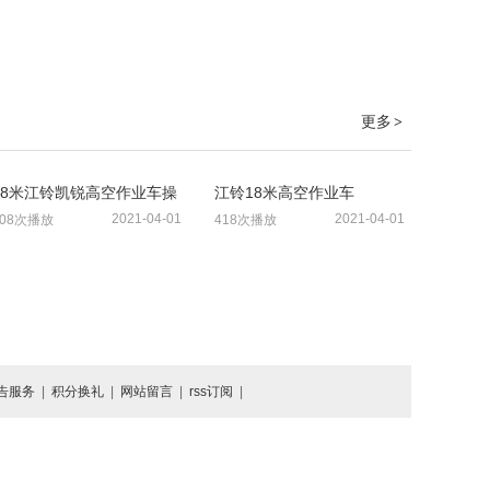
更多
>
18米江铃凯锐高空作业车操
江铃18米高空作业车
作视频
2021-04-01
2021-04-01
408次播放
418次播放
告服务
|
积分换礼
|
网站留言
|
rss订阅
|