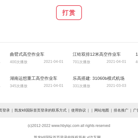
打赏
曲臂式高空作业车
江铃双排12米高空作业车
1
2021-04-01
2021-04-01
400次播放
701次播放
湖南运想重工高空作业车
乐高搭建: 31060b模式机场
7
高空作业车
1
2021-04-01
2021-03-03
345次播放
331次播放
页登录
|
凯发k8国际首页登录的联系方式
|
使用协议
| |
网站地图
|
排名推广
|
广
(c)2012-2022 www.hbylqc.com all rights reserved
凯发k8国际首页登录的版权所有 yl汽车网