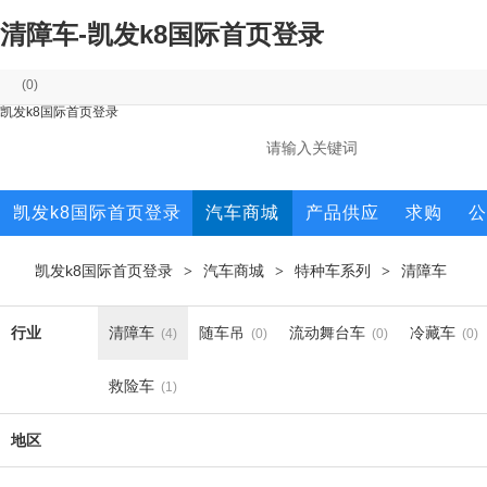
清障车-凯发k8国际首页登录
(
0
)
凯发k8国际首页登录
凯发k8国际首页登录
汽车商城
产品供应
求购
公
凯发k8国际首页登录
汽车商城
特种车系列
清障车
>
>
>
行业
清障车
随车吊
流动舞台车
冷藏车
(4)
(0)
(0)
(0)
救险车
(1)
地区