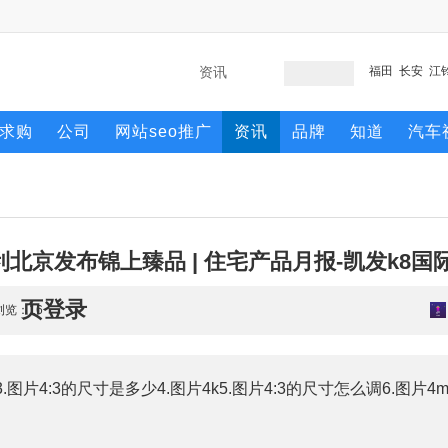
福田
长安
江
求购
公司
网站seo推广
资讯
品牌
知道
汽车
利北京发布锦上臻品 | 住宅产品月报-凯发k8国
页登录
 浏览：
16
图片4:3的尺寸是多少4.图片4k5.图片4:3的尺寸怎么调6.图片4