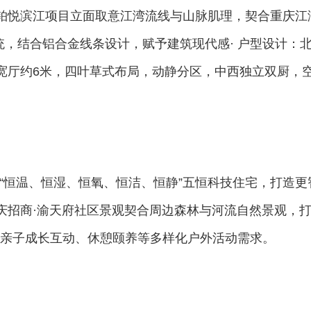
辉铂悦滨江项目立面取意江湾流线与山脉肌理，契合重庆江
系统，结合铝合金线条设计，赋予建筑现代感· 户型设计：
米，宽厅约6米，四叶草式布局，动静分区，中西独立双厨，
造“恒温、恒湿、恒氧、恒洁、恒静”五恒科技住宅，打造更
重庆招商·渝天府社区景观契合周边森林与河流自然景观，
亲子成长互动、休憩颐养等多样化户外活动需求。