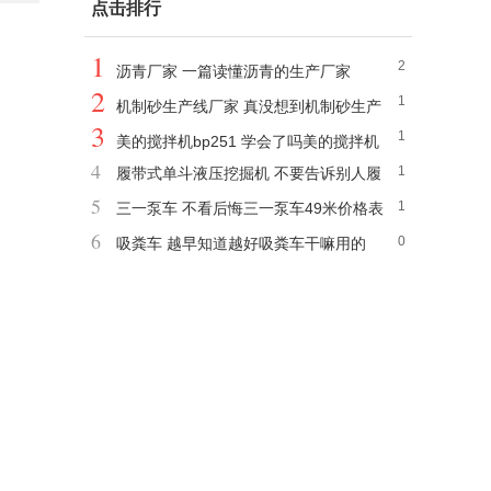
点击排行
1
2
沥青厂家 一篇读懂沥青的生产厂家
2
1
机制砂生产线厂家 真没想到机制砂生产
3
1
设备
美的搅拌机bp251 学会了吗美的搅拌机
4
1
履带式单斗液压挖掘机 不要告诉别人履
bp252怎么使用
5
1
带式液压挖掘机规格型号
三一泵车 不看后悔三一泵车49米价格表
6
0
吸粪车 越早知道越好吸粪车干嘛用的