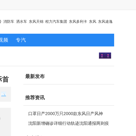
铃
消防车
洒水车
东风天锦
程力汽车集团
东风多利卡
东风
东风途逸
视频
专汽
最新发布
际首
推荐资讯
口罩日产2000万只2000款东风日产风神
m
沈阳新增确诊详细行动轨迹沈阳通报两则疫
情相关消息部分地区调整为中风险地区