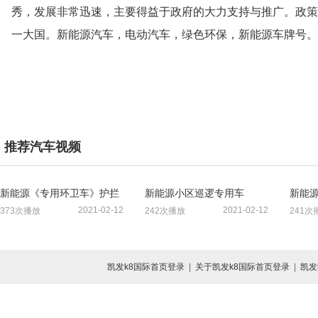
秀，发展非常迅速，主要得益于政府的大力支持与推广。政策
一大国。新能源汽车，电动汽车，绿色环保，新能源车牌号。
推荐汽车视频
新能源《专用环卫车》护拦
新能源小区巡逻专用车
新能源
清洗车，吸尘车，路面铣刨
2021-02-12
2021-02-12
373次播放
242次播放
241次
干洗车，洗扫车，……等多
种环卫车✊✊✊
凯发k8国际首页登录
|
关于凯发k8国际首页登录
|
凯发