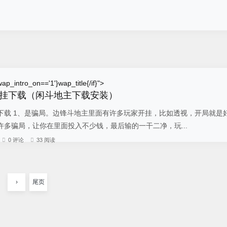
ap_intro_on=='1'}wap_title{/if}">
挂下载（闲斗地主下载安装）
下载 1、是骗局。边锋斗地主里面有许多玩家开挂，比如透视，开局就是
多骗局，让你在里面投入不少钱，最后输的一干二净，玩...
0 评论
33 阅读
›
尾页