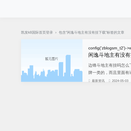
pg电子·(中国)官方网站-凯发k8国际首页登录
凯发k8国际首页登录
›
包含"闲逸斗地主有没有挂下载"标签的文章
config('zblogsm_t2')->w
闲逸斗地主有没有
边锋斗地主有挂吗怎么
牌一类的，而且里面有许
最新资讯
2024-05-03