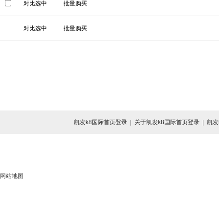
凯发k8国际首页登录
|
关于凯发k8国际首页登录
|
凯发
网站地图