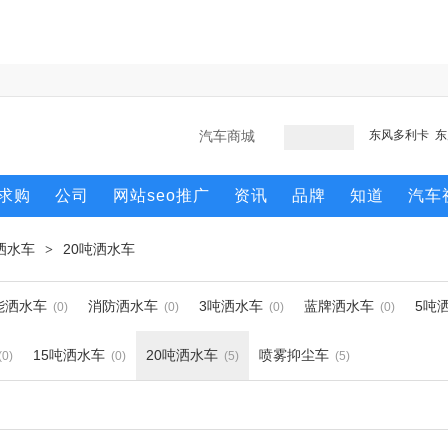
东风多利卡
东
小多利卡
求购
公司
网站seo推广
资讯
品牌
知道
汽车
洒水车
20吨洒水车
>
能洒水车
消防洒水车
3吨洒水车
蓝牌洒水车
5吨
(0)
(0)
(0)
(0)
15吨洒水车
20吨洒水车
喷雾抑尘车
(0)
(0)
(5)
(5)