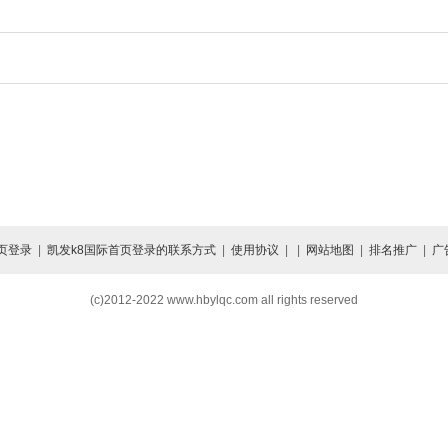
页登录
|
凯发k8国际首页登录的联系方式
|
使用协议
| |
网站地图
|
排名推广
|
广
(c)2012-2022 www.hbylqc.com all rights reserved