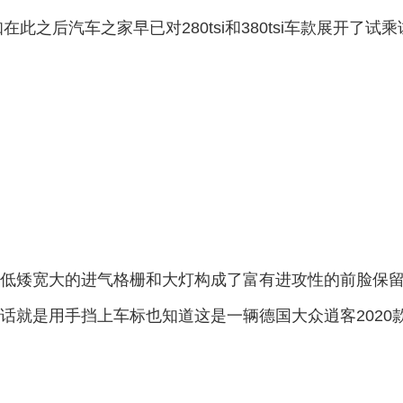
此之后汽车之家早已对280tsi和380tsi车款展开了试乘
低矮宽大的进气格栅和大灯构成了富有进攻性的前脸保
话就是用手挡上车标也知道这是一辆德国大众逍客2020