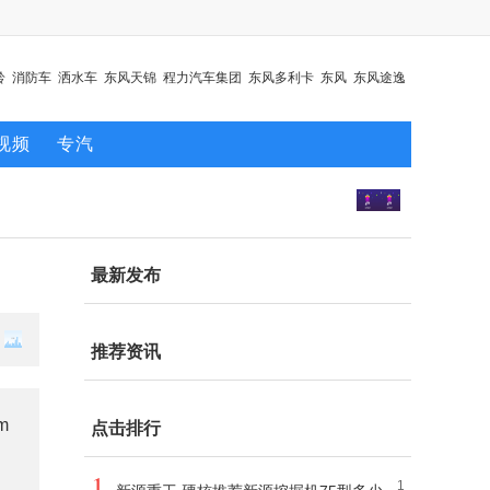
铃
消防车
洒水车
东风天锦
程力汽车集团
东风多利卡
东风
东风途逸
视频
专汽
最新发布
推荐资讯
m
点击排行
1
1