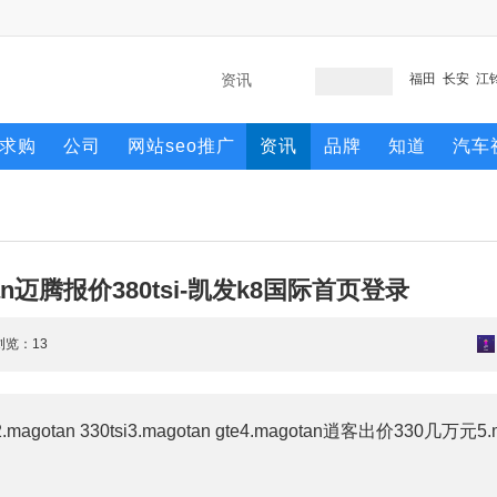
福田
长安
江
求购
公司
网站seo推广
资讯
品牌
知道
汽车
tan迈腾报价380tsi-凯发k8国际首页登录
 浏览：
13
an 330tsi3.magotan gte4.magotan逍客出价330几万元5.