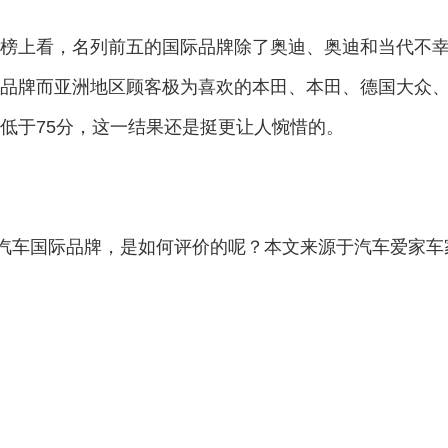
榜上看，名列前五的国际品牌除了奥迪、奥迪和当代不
品牌而亚洲地区顾客极为喜欢的本田、本田、德国大众
低于75分，这一结果还是挺更让人惋惜的。
大汽车国际品牌，是如何评价的呢？本文来源于汽车爱家车