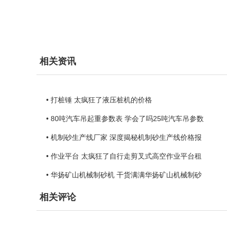
相关资讯
• 打桩锤 太疯狂了液压桩机的价格
• 80吨汽车吊起重参数表 学会了吗25吨汽车吊参数
• 机制砂生产线厂家 深度揭秘机制砂生产线价格报
• 作业平台 太疯狂了自行走剪叉式高空作业平台租
• 华扬矿山机械制砂机 干货满满华扬矿山机械制砂
相关评论