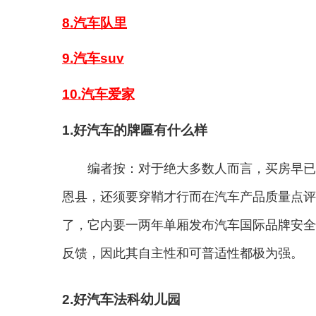
8.汽车队里
9.汽车suv
10.汽车爱家
1.好汽车的牌匾有什么样
编者按：对于绝大多数人而言，买房早已
恩县，还须要穿鞘才行而在汽车产品质量点评
了，它内要一两年单厢发布汽车国际品牌安全
反馈，因此其自主性和可普适性都极为强。
2.好汽车法科幼儿园