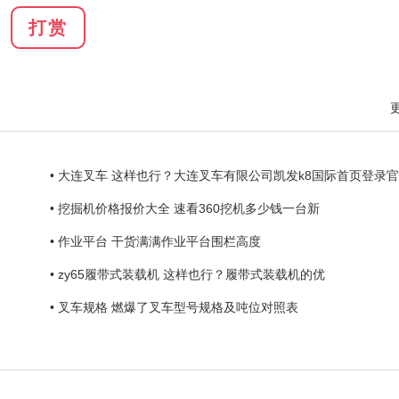
打赏
• 大连叉车 这样也行？大连叉车有限公司凯发k8国际首页登录
• 挖掘机价格报价大全 速看360挖机多少钱一台新
• 作业平台 干货满满作业平台围栏高度
• zy65履带式装载机 这样也行？履带式装载机的优
• 叉车规格 燃爆了叉车型号规格及吨位对照表