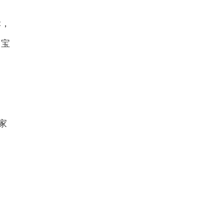
幸，
、宝
家