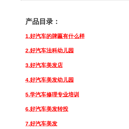
产品目录：
1.好汽车的牌匾有什么样
2.好汽车法科幼儿园
3.好汽车美发店
4.好汽车美发幼儿园
5.学汽车修理专业培训
6.好汽车美发转投
7.好汽车美发