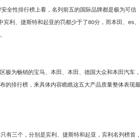
品牌安全性排行榜上看，名列前五的国际品牌都是极为可信
中宾利、捷斯特和起亚的罚都少于了80分，而本田、es
。
区极为畅销的宝马、本田、本田、德国大众和本田汽车
布的排行榜，来具体内容瞧瞧这五大产品质量整体表现
牌只有三个，分别是宾利、捷斯特和起亚，宾利名列榜首