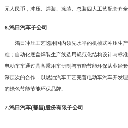
元人民币，冲压、焊装、涂装、总装四大工艺配套齐全
6.鸿日汽车子公司
鸿日冲压工艺选用国内领先水平的机械式冲压生产
准；自动化底盘焊装生产线选用规范化结构设计与标准
电动车车通过具备乘用车研制与节能节能环保从业经验
深层次的合作，以燃油汽车工艺完善电动车汽车开发理
的绿色节能节能环保品牌。
7.鸿日汽车(都昌)股份有限子公司