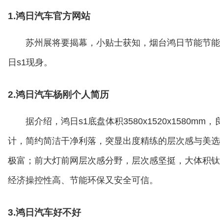
1.鸿日汽车官方网站
苏州展将要揭幕，小贴士获知，烟台鸿日节能节能
日s1现身。
2.鸿日汽车杨刚个人简历
据介绍，鸿日s1底盘体积3580x1520x158
计，简约简洁干净利落，突显出度精练的层次感与美选
极富；前大灯前网层次感分野，层次感坚挺，大体积钛
经济操控性高、节能环保又安全可信。
3.鸿日汽车好不好