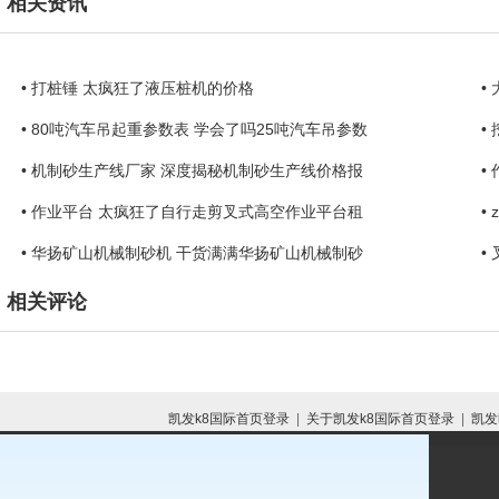
相关资讯
• 打桩锤 太疯狂了液压桩机的价格
•
• 80吨汽车吊起重参数表 学会了吗25吨汽车吊参数
•
• 机制砂生产线厂家 深度揭秘机制砂生产线价格报
•
• 作业平台 太疯狂了自行走剪叉式高空作业平台租
•
• 华扬矿山机械制砂机 干货满满华扬矿山机械制砂
•
相关评论
凯发k8国际首页登录
|
关于凯发k8国际首页登录
|
凯发