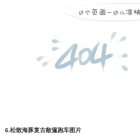
6.松散海豚复古敞篷跑车图片