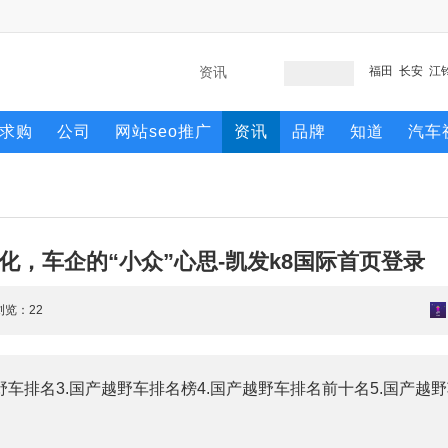
福田
长安
江
求购
公司
网站seo推广
资讯
品牌
知道
汽车
化，车企的“小众”心思-凯发k8国际首页登录
 浏览：
22
野车排名3.国产越野车排名榜4.国产越野车排名前十名5.国产越