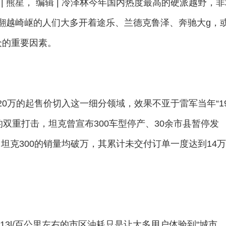
 | 熊星， 编辑 | 冷泽林今年国内热度最高的硬派越野，
，翻越崎岖的人们大多开着途乐、兰德克鲁泽、奔驰大g，
小众的重要因素。
20万的起售价切入这一细分领域，效果不亚于雷军当年“19
的双重打击，坦克曾宣布300车型停产、30余市县暂停发
坦克300的销量均破万，其累计未交付订单一度达到14万
辄13l/百公里左右的市区油耗只是让大多用户体验到“城市