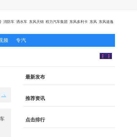
铃
消防车
洒水车
东风天锦
程力汽车集团
东风多利卡
东风
东风途逸
视频
专汽
最新发布
推荐资讯
野车
点击排行