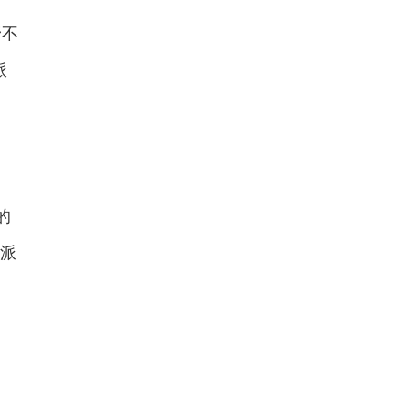
野不
派
的
硬派