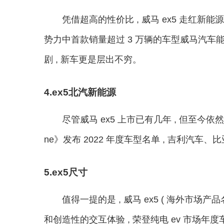
凭借超高的性价比 , 威马 ex5 走红新能源
势力中首款销量超过 3 万辆的车型威马汽车能有
剧 , 新车更是层出不穷。
4.ex5北汽新能源
尽管威马 ex5 上市已有几年 , 但至今依然
ne》发布 2022 年度车型名单 , 吉利汽
5.ex5尺寸
值得一提的是 , 威马 ex5 ( 海外市场
和创造性的交互体验 , 荣登纯电 ev 市场年度