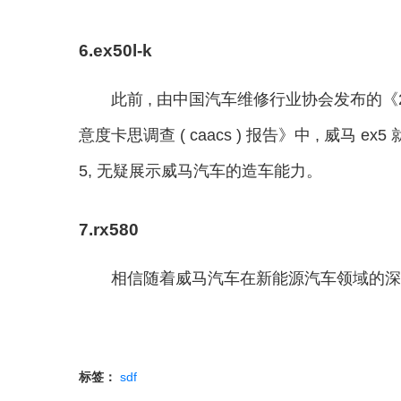
6.ex50l-k
此前 , 由中国汽车维修行业协会发布的《
意度卡思调查 ( caacs ) 报告》中 , 威
5, 无疑展示威马汽车的造车能力。
7.rx580
相信随着威马汽车在新能源汽车领域的深耕
标签：
sdf