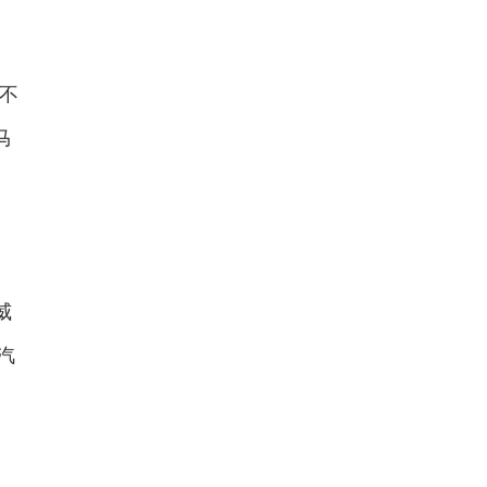
、不
马
威
汽