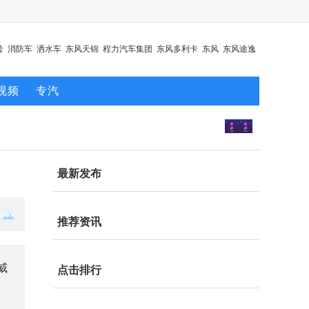
铃
消防车
洒水车
东风天锦
程力汽车集团
东风多利卡
东风
东风途逸
视频
专汽
最新发布
推荐资讯
5威
点击排行