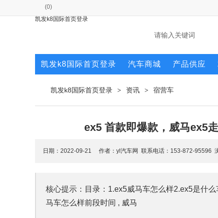
(
0
)
凯发k8国际首页登录
凯发k8国际首页登录
汽车商城
产品供应
凯发k8国际首页登录
资讯
宿营车
>
>
ex5 首款即爆款，威马ex
日期：2022-09-21 作者：yl汽车网 联系电话：153-872-95596
核心提示：目录：1.ex5威马车怎么样2.ex5是什么车3.ex5
马车怎么样前段时间 , 威马