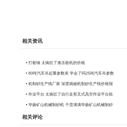
相关资讯
• 打桩锤 太疯狂了液压桩机的价格
• 80吨汽车吊起重参数表 学会了吗25吨汽车吊参数
• 机制砂生产线厂家 深度揭秘机制砂生产线价格报
• 作业平台 太疯狂了自行走剪叉式高空作业平台租
• 华扬矿山机械制砂机 干货满满华扬矿山机械制砂
相关评论