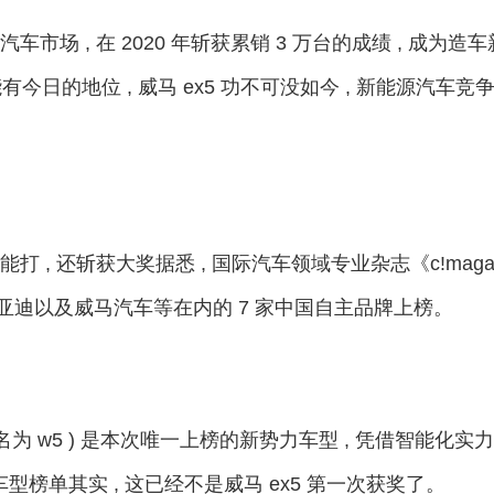
汽车市场 , 在 2020 年斩获累销 3 万台的成绩 , 成为造车
今日的地位 , 威马 ex5 功不可没如今 , 新能源汽车竞
能打 , 还斩获大奖据悉 , 国际汽车领域专业杂志《c!maga
车、比亚迪以及威马汽车等在内的 7 家中国自主品牌上榜。
产品名为 w5 ) 是本次唯一上榜的新势力车型 , 凭借智能化实
车型榜单其实 , 这已经不是威马 ex5 第一次获奖了。