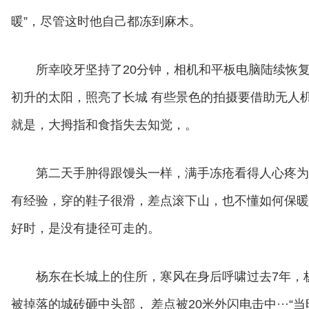
暖”，尽管这时他自己都冻到麻木。
所幸咬牙坚持了20分钟，相机和平板电脑陆续恢
初升的太阳，照亮了长城 有些景色的拍摄要借助无人
就是，大拇指和食指失去知觉，。
第二天手肿得跟馒头一样，满手冻疮看得人心疼为
有经验，穿的鞋子很滑，差点滚下山，也不懂如何保暖
好时，是没有捷径可走的。
杨东在长城上的住所，寒风在身后呼啸过去7年，
被掉落的城砖砸中头部， 差点被20米外闪电击中···