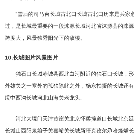
”雪后的司马台长城古北口长城古北口历来是兵家
过，是长城最重要的一段涞源长城河北省涞源县的涞源
跨度大，风景独秀阳光下的敌楼。
10.长城图片风景图片
独石口长城赤城县西北白河附近的独石口长城，形
外雄关之一塞外的孤独除此之外，杨东拍摄的长城还有
绥中西沟长城河北山海关老龙头。
河北大境门天津黄崖关北京怀柔撞道口长城北京延
长城山西阳泉娘子关嘉峪关长城新疆克孜尔尕哈烽燧长