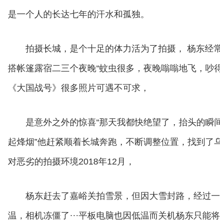
是一个人的长达七年的汗水和孤独。
拍摄长城，是个十足的体力活为了拍摄， 杨东经
搭帐篷露宿二三个夜晚“蚊虫很多，夜晚嗡嗡地飞，吵
《大国战号》很多照片可遇不可求，
是意外之外的惊喜“那天我都快绝望了，抬头的瞬
起烽烟”他赶紧顺着长城奔跑，不断调整位置，找到了
对恶劣的拍摄环境2018年12月，
杨东赶去了嘉峪关拍雪景，但因大雪封路，经过一
温，相机冻僵了···平板电脑也因低温而关机杨东只能