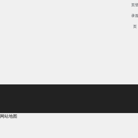
页
录
页
网站地图