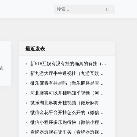
最近发表
新518互娱有没有挂的确真的有挂（518互游有挂吗）
点
新九游大厅牛牛透视挂（九游互娱牛牛有挂吗）
微乐麻将有挂是吗（微乐麻将是否真的有挂）
河北麻将可以开挂吗知乎视频（河北麻将可以开挂吗知乎视频大全）
微乐湖北麻将开挂视频（微乐麻将开挂下载安装）
微信金花平台开挂怎么开的（微信金花挂软件）
微信小程序多乐跑得快（微信小程序多乐跑得快怎么开挂）
看牌器透视在哪里买（看牌器透视怎么做）