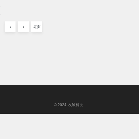
登
首
‹
›
尾页
© 2024 友诚科技