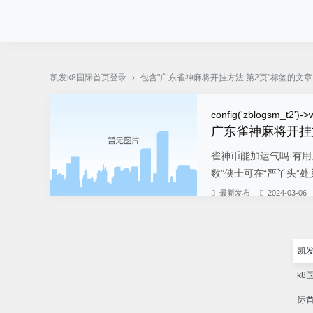
pg电子·(中国)官方网站-凯发k8国际首页登录
凯发k8国际首页登录
›
包含"广东雀神麻将开挂方法 第2页"标签的文章
config('zblogsm_t2')->w
广东雀神麻将开挂
雀神币能加运气吗 有用
数”侠士可在“严丫头”处
最新发布
2024-03-06
凯
k8
际