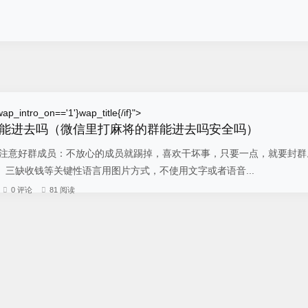
ap_intro_on=='1'}wap_title{/if}">
能进去吗（微信里打麻将的群能进去吗安全吗）
 注意好群成员：不放心的成员就踢掉，喜欢干坏事，只要一点，就要封群
三缺收钱等关键性语言用图片方式，不使用文字或者语音...
0 评论
81 阅读