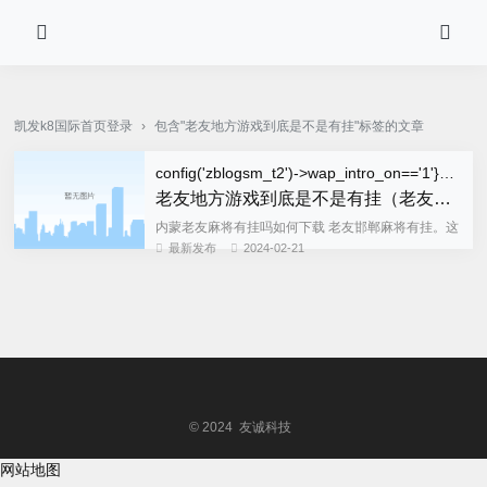
pg电子·(中国)官方网站-凯发k8国际首页登录
凯发k8国际首页登录
›
包含"老友地方游戏到底是不是有挂"标签的文章
config('zblogsm_t2')->wap_intro_on=='1'}wap_title{/if}">
老友地方游戏到底是不是有挂（老友在哪里）
内蒙老友麻将有挂吗如何下载 老友邯郸麻将有挂。这
款游戏可以开挂的，确实是有挂的，很多玩家在这款
最新发布
2024-02-21
游戏中打牌都会发现很多用户的牌特别好，总是能赢
牌，而且好像能看到其...
© 2024 友诚科技
网站地图