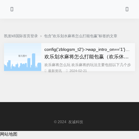
pg电子·(中国)官方网站-凯发k8国际首页登录
凯发k8国际首页登录
›
包含"欢乐划水麻将怎么打能包赢"标签的文章
config('zblogsm_t2')->wap_intro_on=='1'}wap_title{/if}">
欢乐划水麻将怎么打能包赢（欢乐休闲划水麻将二维码下载）
欢乐麻将怎么玩 欢乐麻将的玩法主要包括以下几个步
骤： 洗牌和摸牌：麻将牌被洗混后，每位玩家按顺序
最新资讯
2024-02-21
摸取一定数量的牌，作为自己的手牌。 理牌和组合：
玩家根据自己的手...
© 2024 友诚科技
网站地图