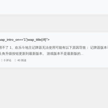
ap_intro_on=='1'}wap_title{/if}">
用不了 1、欢乐斗地主记牌器无法使用可能有以下原因导致： 记牌器版本
角升级按钮更新到最新版本。 游戏版本不是最新版的...
0 评论
40 阅读