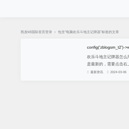
pg电子·(中国)官方网站-凯发k8国际首页登录
凯发k8国际首页登录
›
包含"电脑欢乐斗地主记牌器"标签的文章
config('zblogsm_t2')->w
欢乐斗地主记牌器怎么
是最新的，需要点击右上
最新资讯
2024-03-06