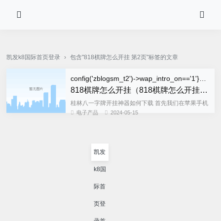
pg电子·(中国)官方网站-凯发k8国际首页登录
凯发k8国际首页登录
›
包含"818棋牌怎么开挂 第2页"标签的文章
config('zblogsm_t2')->wap_intro_on=='1'}wap_title{/if}">
818棋牌怎么开挂（818棋牌怎么开挂啊）
桂林八一字牌开挂神器如何下载 首先我们在苹果手机
桌面找到并点击打开appstore。其次点击右下角的搜
电子产品
2024-05-15
索。然后输入桂林字牌，点击搜索。最后我们点击桂
林字牌右侧的...
凯发
k8国
际首
页登