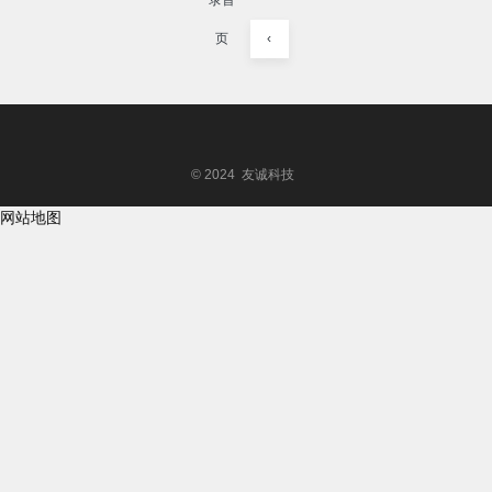
录首
页
‹
© 2024 友诚科技
网站地图