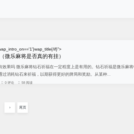
ap_intro_on=='1'}wap_title{/if}">
（微乐麻将是否真的有挂）
有效果吗 微乐麻将钻石祈福在一定程度上是有用的。钻石祈福是微乐麻将
过消耗钻石来祈福，以期获得更好的牌局和奖励。从某种...
0 评论
58 阅读
›
尾页