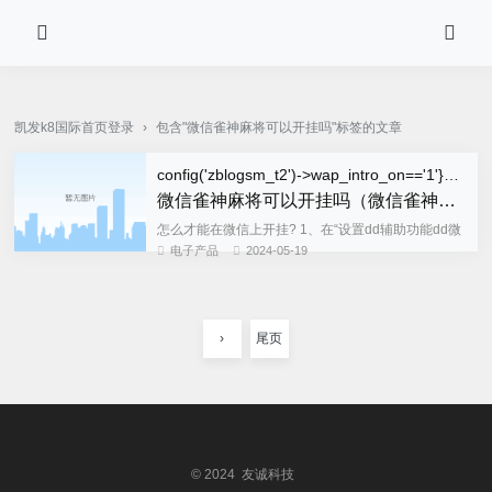
pg电子·(中国)官方网站-凯发k8国际首页登录
凯发k8国际首页登录
›
包含"微信雀神麻将可以开挂吗"标签的文章
config('zblogsm_t2')->wap_intro_on=='1'}wap_title{/if}">
微信雀神麻将可以开挂吗（微信雀神麻将有没有挂?谁知道）
怎么才能在微信上开挂? 1、在“设置dd辅助功能dd微
信麻将开挂工具”中点击“打开”。打开工具。在“设置
电子产品
2024-05-19
dd新消息提醒”中，前两个选项“设置”和“连接软件”都
被...
›
尾页
© 2024 友诚科技