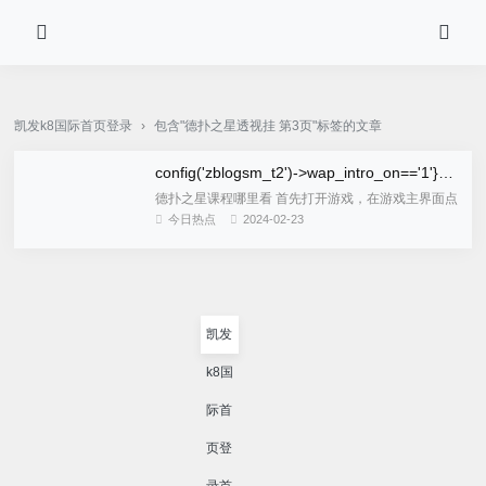
pg电子·(中国)官方网站-凯发k8国际首页登录
凯发k8国际首页登录
›
包含"德扑之星透视挂 第3页"标签的文章
config('zblogsm_t2')->wap_intro_on=='1'}wap_title{/if}">
德扑之星课程哪里看 首先打开游戏，在游戏主界面点
击右下角的设置按钮。然后在设置界面中选择“成绩记
今日热点
2024-02-23
录”按钮，并点击打开。最后进入到“成绩记录”界面之
后，上方就是个...
凯发
k8国
际首
页登