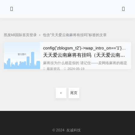
pg电子·(中国)官方网站-凯发k8国际首页登录
凯发k8国际首页登录
›
包含"天天爱云南麻将有挂吗"标签的文章
config('zblogsm_t2')->wap_intro_on=='1'}wap_title{/if}">
天天爱云南麻将有挂吗（天天爱云南麻将下载）
麻将挂为什么都是假的 请记住——卖网络麻将的都是
骗子。开挂视频是假的，录屏都是p的。一切都是为
最新资讯
2024-05-19
了让你相信有挂，然后骗钱。骗子水平不到位搞不定
游戏公司的防火墙，而...
›
尾页
© 2024 友诚科技