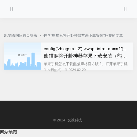
pg电子·(中国)官方网站-凯发k8国际首页登录
凯发k8国际首页登录
›
包含"熊猫麻将开卦神器苹果下载安装"标签的文章
config('zblogsm_t2')->wap_intro_on=='1'}wap_title{/if}">
熊猫麻将开卦神器苹果下载安装（熊猫麻将开挂神器下载安装免费）
苹果手机怎么下载熊猫麻将官方版 1、打开苹果手机
桌面上找到app store软件，然后在搜索框输入“熊猫
今日热点
2024-02-20
麻将”即可。下载完成之后，点击获取“安装”按钮，会
需要指...
© 2024 友诚科技
网站地图