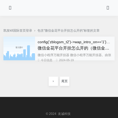
pg电子·(中国)官方网站-凯发k8国际首页登录
凯发k8国际首页登录
›
包含"微信金花平台开挂怎么开的"标签的文章
config('zblogsm_t2')->wap_intro_on=='1'}wap_title{/if}">
微信金花平台开挂怎么开的（微信金花挂软件）
微信小程序万能开挂器 微信小程序万能开挂器。由张
小龙所带领的腾讯广州研发中心产品团队打造。可
今日信息
2024-05-19
以。只要你手机安装了微信，微信是可以获取你的手
机型号，微信软件版本等...
›
尾页
© 2024 友诚科技