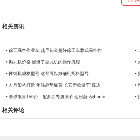
相关资讯
• 徐工高空作业车 越早知道越好徐工车载式高空作
•
• 抛丸机价格 燃爆了抛丸机的操作流程
•
• 摊铺机规格型号 这都可以摊铺机规格型号
•
• 方舟架构打造 年轻趋势显著 长安新款轿车“逸达
•
• 全球限量150台、配多项专属细节 迈巴赫s级haute
•
相关评论