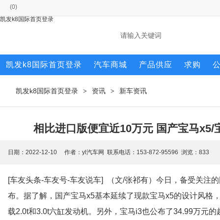
(
0
)
凯发k8国际首页登录
凯发k8国际首页登录
汽车商城
产品供应
求购
凯发k8国际首页登录
资讯
新车资讯
>
>
相比进口版便宜近10万元 国产宝马x5/
日期：2022-12-10 作者：yl汽车网 联系电话：153-872-95596 浏览：
833
[车友头条-车友号-车友说车] （文/张祁有）今日，备受关注
布。据了解，国产宝马x5基本延续了现款宝马x5的设计风格，共计
载2.0t和3.0t六缸发动机。另外，宝马i3也公布了34.99