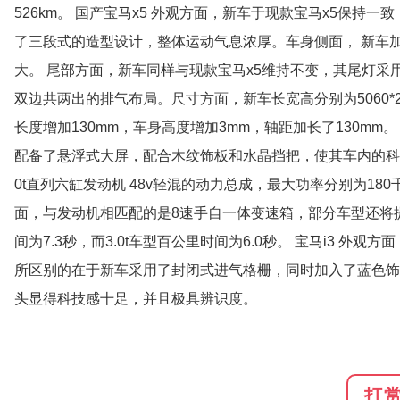
526km。 国产宝马x5 外观方面，新车于现款宝马x5保
了三段式的造型设计，整体运动气息浓厚。车身侧面， 新车
大。 尾部方面，新车同样与现款宝马x5维持不变，其尾灯
双边共两出的排气布局。尺寸方面，新车长宽高分别为5060*20
长度增加130mm，车身高度增加3mm，轴距加长了130m
配备了悬浮式大屏，配合木纹饰板和水晶挡把，使其车内的科技
0t直列六缸发动机 48v轻混的动力总成，最大功率分别为180
面，与发动机相匹配的是8速手自一体变速箱，部分车型还将提供x
间为7.3秒，而3.0t车型百公里时间为6.0秒。 宝马i3 
所区别的在于新车采用了封闭式进气格栅，同时加入了蓝色饰
头显得科技感十足，并且极具辨识度。
打