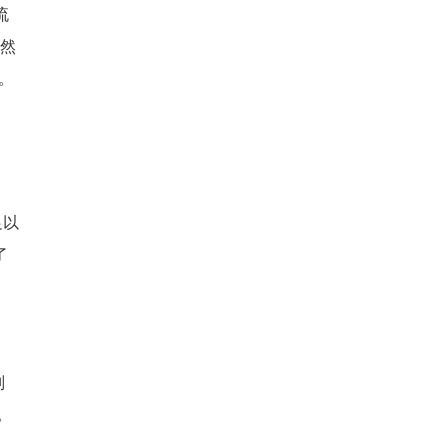
流
不然
。
足以
了
则
。