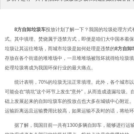
8方自卸垃圾车
投放计划了解一下？我国的垃圾处理方式
式。其中填埋、焚烧属于违禁方式，即便是咱们大中国本着保
垃圾让其运往堆场，而城市垃圾是如何处理是违禁的
8方自卸
存放在各个街道的堆堆场中，一旦堆堆场被毁坏就得给垃圾填
处理垃圾将成为我国环保行业的最大痛点。
统计表明，70%的垃圾无法正常填埋。此外，各个城市
可能会在“填坑”这个环节上发生“意外”，从而造成遗漏垃圾
础上发展起来的自卸垃圾车的投放点也大多在城镇中心附近。
运输距离远且运输费用比较高，如果运输不及时的话，将给环
据了解，我国目前一共有1300多辆自卸车，能够进行运