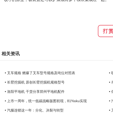
打
相关资讯
• 叉车规格 燃爆了叉车型号规格及吨位对照表
•
• 长臂挖掘机 原创长臂挖掘机规格型号
•
• 洛阳平地机 干货分享郑州平地机配件
•
• 上市一周年，统一低碳战略版图初现，81%sku实现
•
• 汽服连锁这一年：分化、决裂与转型
•