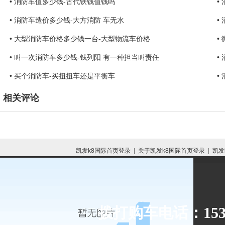
• 消防车值多少钱-古代铁钱值钱吗
•
• 消防车造价多少钱-大方消防 车无水
•
• 大型消防车价格多少钱一台-大型物流车价格
•
• 叫一次消防车多少钱-钱列阳 有一种担当叫责任
•
• 买个消防车-买扭扭车还是平衡车
•
相关评论
凯发k8国际首页登录
|
关于凯发k8国际首页登录
|
凯发
拨打购车电话：153-8
网站地图