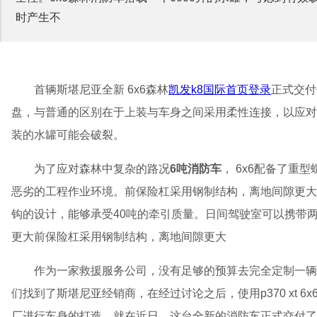
时产生不
首辆斯堪尼亚全新 6x6森林
凯发k8国际首页登录
正式交付
盘，与普通的区别在于上装与车身之间采用柔性连接，以应对
装的水罐可能会破裂。
为了应对森林中复杂的路况
6吨消防车
， 6x6配备了重
恶劣的工程作业环境。前保险杠采用钢制结构，离地间隙更大
钩的设计，能够承受40吨的牵引质量。日间驾驶室可以携带
更大前保险杠采用钢制结构，离地间隙更大
作为一家救援服务公司，没有足够的预算去完全定制一辆
们找到了斯堪尼亚经销商，在经过讨论之后，使用p370 xt 6x
厂进行车身的打造。就在近日，这台全新的消防车正式交付了