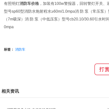
有照明灯
消防车价格
，加装有100w警报器，回转警灯开关、通
型号sp60型消防水炮射程水≥60m/1.0mpa消 防 泵（常压泵）型
（7m吸深）消 防 泵（中低压泵）型号cb20.10/30.60引水时间≤5
0mpa
标签：
消防车
打
相关资讯