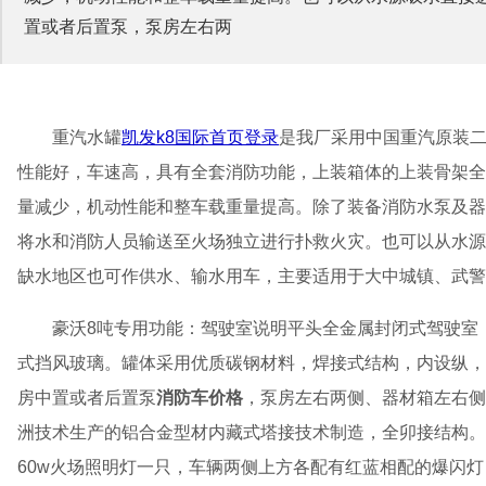
置或者后置泵，泵房左右两
重汽水罐
凯发k8国际首页登录
是我厂采用中国重汽原装
性能好，车速高，具有全套消防功能，上装箱体的上装骨架全
量减少，机动性能和整车载重量提高。除了装备消防水泵及器
将水和消防人员输送至火场独立进行扑救火灾。也可以从水源
缺水地区也可作供水、输水用车，主要适用于大中城镇、武警
豪沃8吨专用功能：驾驶室说明平头全金属封闭式驾驶室
式挡风玻璃。罐体采用优质碳钢材料，焊接式结构，内设纵，
房中置或者后置泵
消防车价格
，泵房左右两侧、器材箱左右侧
洲技术生产的铝合金型材内藏式塔接技术制造，全卯接结构。
60w火场照明灯一只，车辆两侧上方各配有红蓝相配的爆闪