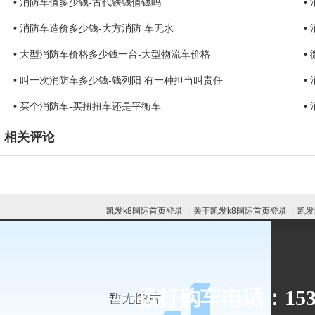
• 消防车值多少钱-古代铁钱值钱吗
•
• 消防车造价多少钱-大方消防 车无水
•
• 大型消防车价格多少钱一台-大型物流车价格
•
• 叫一次消防车多少钱-钱列阳 有一种担当叫责任
•
• 买个消防车-买扭扭车还是平衡车
•
相关评论
凯发k8国际首页登录
|
关于凯发k8国际首页登录
|
凯发
拨打购车电话：153-8
网站地图