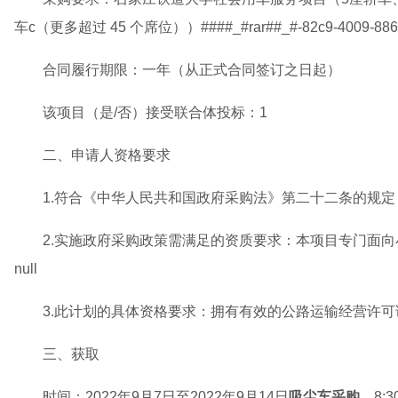
车c（更多超过 45 个席位））####_#rar##_#-82c9-4009-886
合同履行期限：一年（从正式合同签订之日起）
该项目（是/否）接受联合体投标：1
二、申请人资格要求
1.符合《中华人民共和国政府采购法》第二十二条的规定
2.实施政府采购政策需满足的资质要求：本项目专门面
null
3.此计划的具体资格要求：拥有有效的公路运输经营许可
三、获取
时间：2022年9月7日至2022年9月14日
吸尘车采购
，8:30