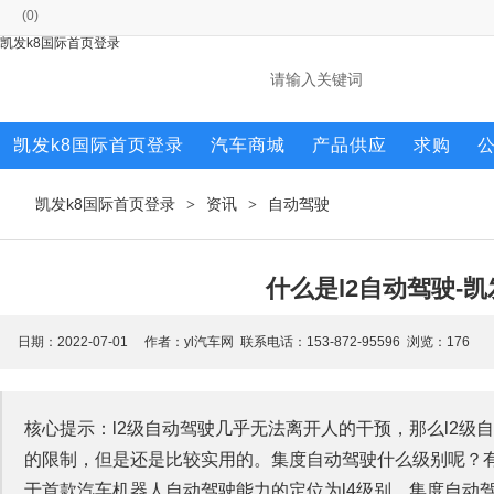
(
0
)
凯发k8国际首页登录
凯发k8国际首页登录
汽车商城
产品供应
求购
凯发k8国际首页登录
资讯
自动驾驶
>
>
什么是l2自动驾驶-
日期：2022-07-01 作者：yl汽车网 联系电话：153-872-95596 浏览：
176
核心提示：l2级自动驾驶几乎无法离开人的干预，那么l2级
的限制，但是还是比较实用的。集度自动驾驶什么级别呢？
于首款汽车机器人自动驾驶能力的定位为l4级别。集度自动